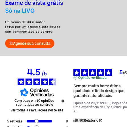
Exame de vista grátis
Só na LIVO
Em menos de 30 minutos
Feito por um especialista óptico
Sem compromisso de compra
Agende sua consulta
4.5
5
/
5
/
5
Opinião verificada
Sempre muito bom: ótima 
qualidade e lindo design que 
garante naturalidade.
Com base em
10
opiniões
Opinião de
23/11/2025
, logo apó
submetidas ao controle
uma experiência de
07/11/2025
po
Ver todas as avaliações neste site
Y...
Útil
(0)
Relatório
5
estrelas
8