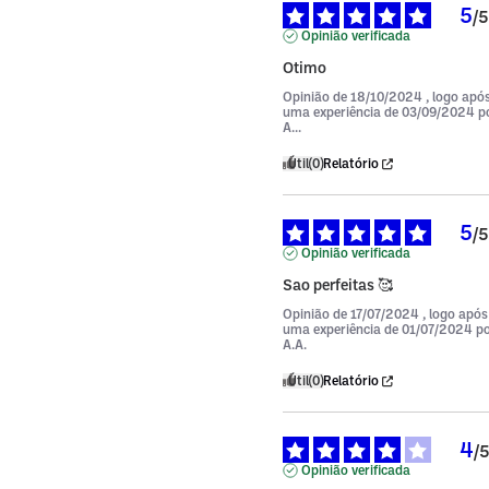
5
/
5
Opinião verificada
Otimo
Opinião de
18/10/2024
, logo apó
uma experiência de
03/09/2024
p
A...
Útil
(0)
Relatório
5
/
5
Opinião verificada
Sao perfeitas 🥰
Opinião de
17/07/2024
, logo após
uma experiência de
01/07/2024
p
A.A.
Útil
(0)
Relatório
4
/
Opinião verificada