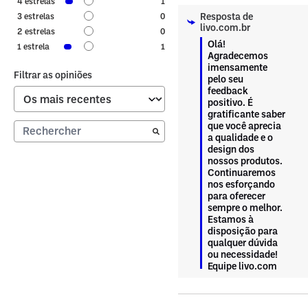
4
estrelas
1
Resposta de
3
estrelas
0
livo.com.br
2
estrelas
0
Olá! 
1
estrela
1
Agradecemos 
imensamente 
Filtrar as opiniões
pelo seu 
feedback 
positivo. É 
gratificante saber 
que você aprecia 
a qualidade e o 
design dos 
nossos produtos. 
Continuaremos 
nos esforçando 
para oferecer 
sempre o melhor. 
Estamos à 
disposição para 
qualquer dúvida 
ou necessidade!

Equipe livo.com