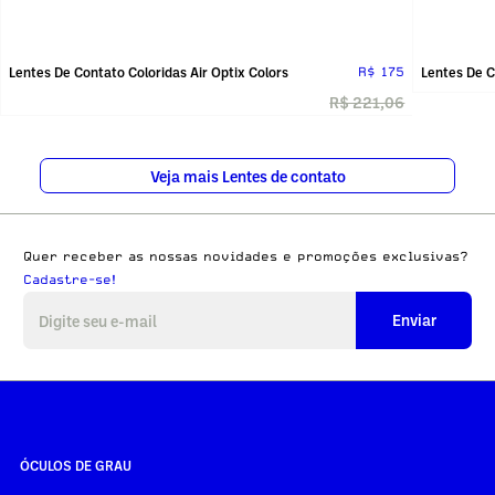
Lentes De Contato Coloridas Air Optix Colors
Lentes De C
R$ 175
R$ 221,06
Veja mais Lentes de contato
Quer receber as nossas novidades e promoções exclusivas?
Cadastre-se!
Enviar
ÓCULOS DE GRAU