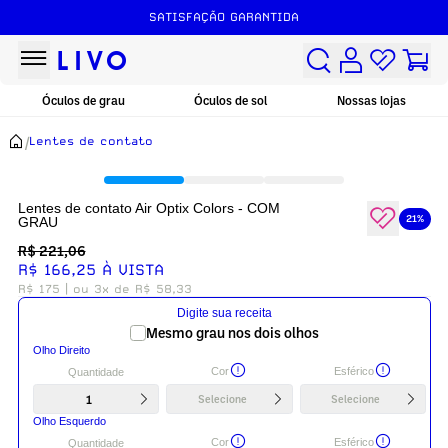
SATISFAÇÃO GARANTIDA
Óculos de grau
Óculos de sol
Nossas lojas
/
Lentes de contato
Lentes de contato Air Optix Colors - COM
21%
GRAU
R$ 221,06
R$ 166,25 À VISTA
R$ 175
| ou 3x de R$ 58,33
Digite sua receita
Mesmo grau nos dois olhos
Olho Direito
Cor
Esférico
Quantidade
1
Selecione
Selecione
Olho Esquerdo
Cor
Esférico
Quantidade