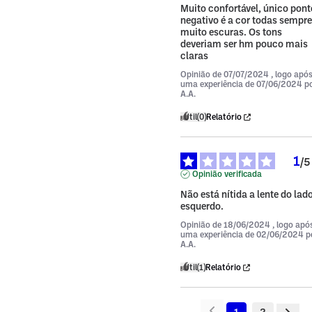
Muito confortável, único ponto
negativo é a cor todas sempre 
muito escuras. Os tons 
deveriam ser hm pouco mais 
claras
Opinião de
07/07/2024
, logo apó
uma experiência de
07/06/2024
p
A.A.
Útil
(0)
Relatório
1
/
5
Opinião verificada
Não está nítida a lente do lado
esquerdo.
Opinião de
18/06/2024
, logo apó
uma experiência de
02/06/2024
p
A.A.
Útil
(1)
Relatório
1
2