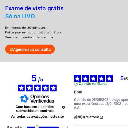
Exame de vista grátis
Só na LIVO
Em menos de 30 minutos
Feito por um especialista óptico
Sem compromisso de compra
Agende sua consulta
5
5
/
5
/
5
Opinião verificada
Boa!
Opinião de
05/05/2024
, logo apó
uma experiência de
17/04/2024
p
Com base em
1
opiniões
A.A.
submetidas ao controle
Ver todas as avaliações neste site
Útil
(0)
Relatório
5
estrelas
1