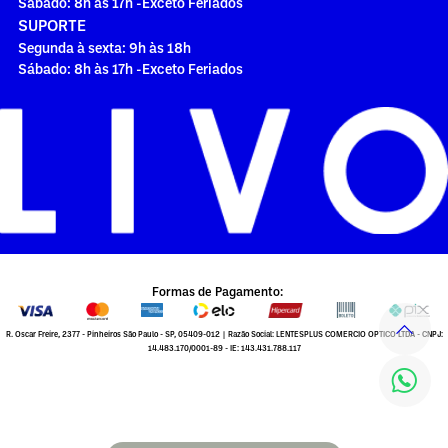
Sábado: 8h às 17h -Exceto Feriados
SUPORTE
Segunda à sexta: 9h às 18h
Sábado: 8h às 17h -Exceto Feriados
Formas de Pagamento:
R. Oscar Freire, 2377 - Pinheiros São Paulo - SP, 05409-012 | Razão Social: LENTESPLUS COMERCIO OPTICO LTDA - CNPJ:
14.483.170/0001-89 - IE: 143.431.788.117