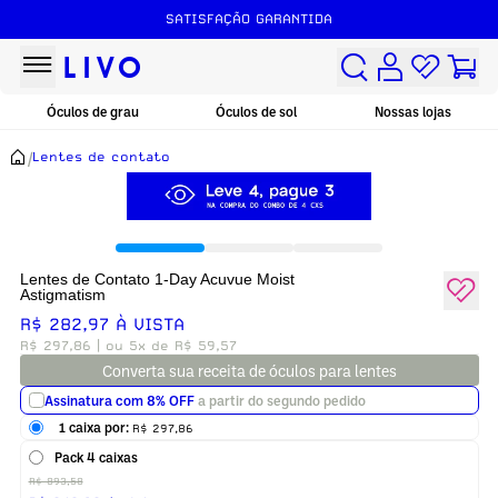
SATISFAÇÃO GARANTIDA
Óculos de grau
Óculos de sol
Nossas lojas
/
Lentes de contato
Lentes de Contato 1-Day Acuvue Moist
Astigmatism
R$ 282,97 À VISTA
R$ 297,86
| ou 5x de R$ 59,57
Converta sua receita de óculos para lentes
Assinatura com 8% OFF
a partir do segundo pedido
1 caixa por:
R$ 297,86
Frequência
Pack 4 caixas
Inicia:
Próximo pagamento:
R$ 893,58
8 de Agosto, 2026
7 de Setembro, 2026