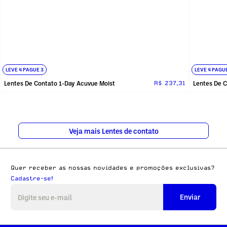
LEVE 4 PAGUE 3
LEVE 4 PAGU
Lentes De Contato 1-Day Acuvue Moist
Lentes De C
R$ 237,31
Veja mais Lentes de contato
Quer receber as nossas novidades e promoções exclusivas?
Cadastre-se!
Enviar