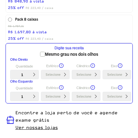
R$ 848,90 á vista
25% off
R$ 223,40 / caixa
Pack 8 caixas
R$ 1.787,16
R$ 1.697,80 á vista
25% off
R$ 223,40 / caixa
Digite sua receita
Mesmo grau nos dois olhos
Olho Direito
Esférico
Cilindrico
Eixo
Quantidade
1
Selecione
Selecione
Selecione
Olho Esquerdo
Esférico
Cilindrico
Eixo
Quantidade
1
Selecione
Selecione
Selecione
Encontre a loja perto de você e agende
exame grátis
Ver nossas lojas