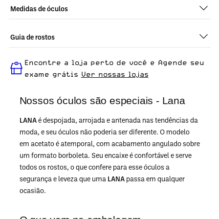
Medidas de óculos
Guia de rostos
Perfeito em todos os tipos de rostos, o Lana - Nude Gelo é
Encontre a loja perto de você e Agende seu
ideal para quem busca um óculos confortável para o dia a dia.
exame grátis
Ver nossas lojas
Nossos óculos são especiais - Lana
LANA
é despojada, arrojada e antenada nas tendências da
moda, e seu óculos não poderia ser diferente. O modelo
em acetato é atemporal, com acabamento angulado sobre
um formato borboleta. Seu encaixe é confortável e serve
todos os rostos, o que confere para esse óculos a
segurança e leveza que uma
LANA
passa em qualquer
ocasião.