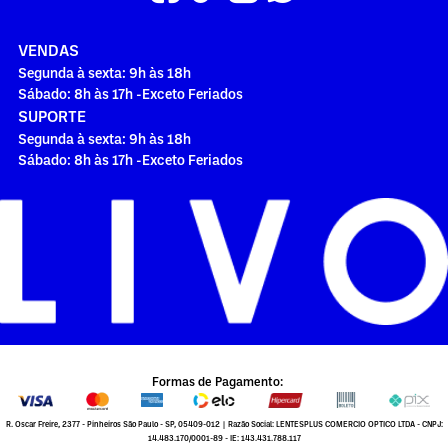
VENDAS
Segunda à sexta: 9h às 18h
Sábado: 8h às 17h -Exceto Feriados
SUPORTE
Segunda à sexta: 9h às 18h
Sábado: 8h às 17h -Exceto Feriados
Formas de Pagamento:
R. Oscar Freire, 2377 - Pinheiros São Paulo - SP, 05409-012 | Razão Social: LENTESPLUS COMERCIO OPTICO LTDA - CNPJ:
14.483.170/0001-89 - IE: 143.431.788.117