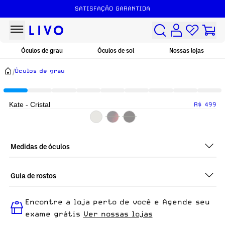
SATISFAÇÃO GARANTIDA
Óculos de grau
Óculos de sol
Nossas lojas
/
Óculos de grau
Kate - Cristal
R$ 499
Medidas de óculos
Guia de rostos
Perfeito em todos os tipos de rostos, o Kate - Cristal é ideal
Encontre a loja perto de você e Agende seu
para quem busca um óculos confortável para o dia a dia.
exame grátis
Ver nossas lojas