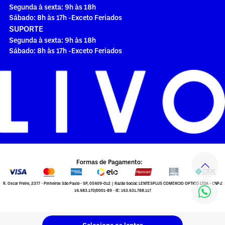
Segunda à sexta: 9h às 18h
Sábado: 8h às 17h -Exceto Feriados
SUPORTE
Segunda à sexta: 9h às 18h
Sábado: 8h às 17h -Exceto Feriados
Formas de Pagamento:
R. Oscar Freire, 2377 - Pinheiros São Paulo - SP, 05409-012 | Razão Social: LENTESPLUS COMERCIO OPTICO LTDA - CNPJ:
14.483.170/0001-89 - IE: 143.431.788.117