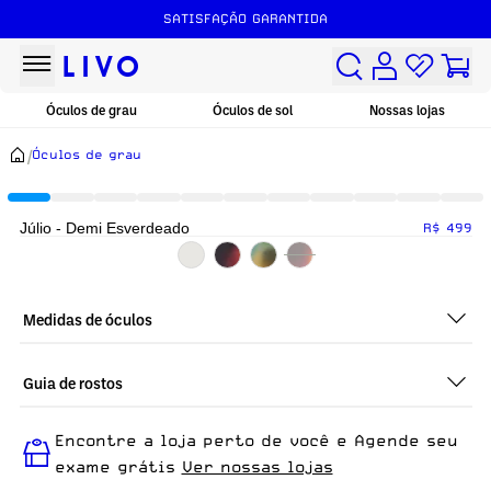
SATISFAÇÃO GARANTIDA
Óculos de grau
Óculos de sol
Nossas lojas
/
Óculos de grau
Júlio - Demi Esverdeado
R$ 499
Medidas de óculos
Guia de rostos
Perfeito em todos os tipos de rostos, o Júlio - Demi
Encontre a loja perto de você e Agende seu
Esverdeado é ideal para quem busca um óculos confortável
para o dia a dia.
exame grátis
Ver nossas lojas