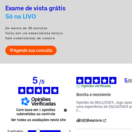
Exame de vista grátis
Só na LIVO
Em menos de 30 minutos
Feito por um especialista óptico
Sem compromisso de compra
Agende sua consulta
5
5
/
5
/
5
Opinião verificada
Bonita e resistente
Opinião de
06/11/2024
, logo apó
uma experiência de
26/10/2024
p
Com base em
1
opiniões
F...
submetidas ao controle
Ver todas as avaliações neste site
Útil
(0)
Relatório
5
estrelas
1