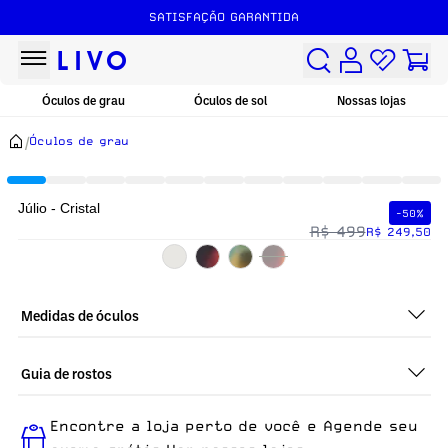
SATISFAÇÃO GARANTIDA
Óculos de grau
Óculos de sol
Nossas lojas
/
Óculos de grau
Júlio - Cristal
-50%
R$ 499
R$ 249,50
Medidas de óculos
Guia de rostos
Perfeito em todos os tipos de rostos, o Júlio - Cristal é ideal
Encontre a loja perto de você e Agende seu
para quem busca um óculos confortável para o dia a dia.