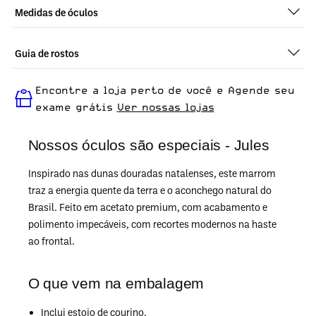
Medidas de óculos
Guia de rostos
Perfeito em todos os tipos de rostos, o Jules - Demi Loiro +
Encontre a loja perto de você e Agende seu
Bege é ideal para quem busca um óculos confortável para o
dia a dia.
exame grátis
Ver nossas lojas
Nossos óculos são especiais - Jules
Inspirado nas dunas douradas natalenses, este marrom
traz a energia quente da terra e o aconchego natural do
Brasil. Feito em acetato premium, com acabamento e
polimento impecáveis, com recortes modernos na haste
ao frontal.
O que vem na embalagem
Inclui estojo de courino.