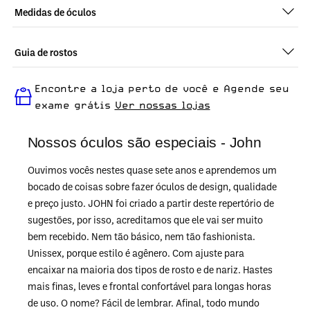
Medidas de óculos
Guia de rostos
Perfeito em todos os tipos de rostos, o John - Demi Classico 2
Encontre a loja perto de você e Agende seu
é ideal para quem busca um óculos confortável para o dia a
dia.
exame grátis
Ver nossas lojas
Nossos óculos são especiais - John
Ouvimos vocês nestes quase sete anos e aprendemos um
bocado de coisas sobre fazer óculos de design, qualidade
e preço justo. JOHN foi criado a partir deste repertório de
sugestões, por isso, acreditamos que ele vai ser muito
bem recebido. Nem tão básico, nem tão fashionista.
Unissex, porque estilo é agênero. Com ajuste para
encaixar na maioria dos tipos de rosto e de nariz. Hastes
mais finas, leves e frontal confortável para longas horas
de uso. O nome? Fácil de lembrar. Afinal, todo mundo