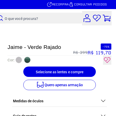
RECOMPRA
CONSULTAR PEDIDOS
Buscar
Jaime - Verde Rajado
-70%
R$ 119,70
R$ 399
Cor:
Selecione as lentes
e compre
Quero
apenas armação
Medidas de óculos
Guia de rostos