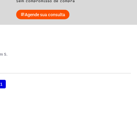
Sem compromisso de compra
Agende sua consulta
em S.
1