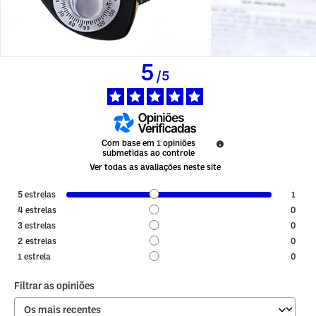
5
/
5
Com base em
1
opiniões
submetidas ao controle
Ver todas as avaliações neste site
5
estrelas
1
4
estrelas
0
3
estrelas
0
2
estrelas
0
1
estrela
0
Filtrar as opiniões