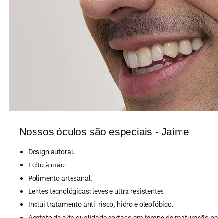
Nossos óculos são especiais - Jaime
Design autoral.
Feito à mão
Polimento artesanal.
Lentes tecnológicas: leves e ultra resistentes
Inclui tratamento anti-risco, hidro e oleofóbico.
Acetato de alta qualidade cortado em tempo de maturação per