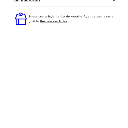
Perfeito em todos os tipos de rostos, o Jaime - Verde
Rajado é ideal para quem busca um óculos
Encontre a loja perto de você e Agende seu exame
confortável para o dia a dia.
grátis
Ver nossas lojas