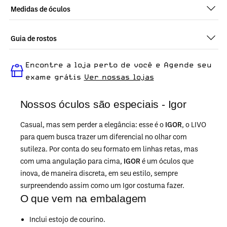
Medidas de óculos
Guia de rostos
Perfeito em todos os tipos de rostos, o Igor - Preto é ideal para
Encontre a loja perto de você e Agende seu
quem busca um óculos confortável para o dia a dia.
exame grátis
Ver nossas lojas
Nossos óculos são especiais - Igor
Casual, mas sem perder a elegância: esse é o
IGOR
, o LIVO
para quem busca trazer um diferencial no olhar com
sutileza. Por conta do seu formato em linhas retas, mas
com uma angulação para cima,
IGOR
é um óculos que
inova, de maneira discreta, em seu estilo, sempre
surpreendendo assim como um Igor costuma fazer.
O que vem na embalagem
Inclui estojo de courino.