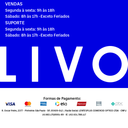
VENDAS
Segunda à sexta: 9h às 18h
Sábado: 8h às 17h -Exceto Feriados
SUPORTE
Segunda à sexta: 9h às 18h
Sábado: 8h às 17h -Exceto Feriados
Formas de Pagamento:
R. Oscar Freire, 2377 - Pinheiros São Paulo - SP, 05409-012 | Razão Social: LENTESPLUS COMERCIO OPTICO LTDA - CNPJ:
14.483.170/0001-89 - IE: 143.431.788.117