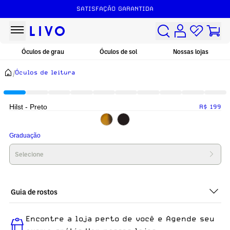
SATISFAÇÃO GARANTIDA
Óculos de grau
Óculos de sol
Nossas lojas
/
Óculos de leitura
Hilst - Preto
R$ 199
Graduação
Selecione
Guia de rostos
Perfeito em todos os tipos de rostos, o Hilst - Preto é ideal
Encontre a loja perto de você e Agende seu
para quem busca um óculos confortável para o dia a dia.