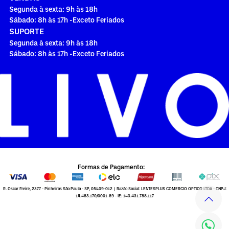
Segunda à sexta: 9h às 18h
Sábado: 8h às 17h -Exceto Feriados
SUPORTE
Segunda à sexta: 9h às 18h
Sábado: 8h às 17h -Exceto Feriados
Formas de Pagamento:
R. Oscar Freire, 2377 - Pinheiros São Paulo - SP, 05409-012 | Razão Social: LENTESPLUS COMERCIO OPTICO LTDA - CNPJ:
14.483.170/0001-89 - IE: 143.431.788.117