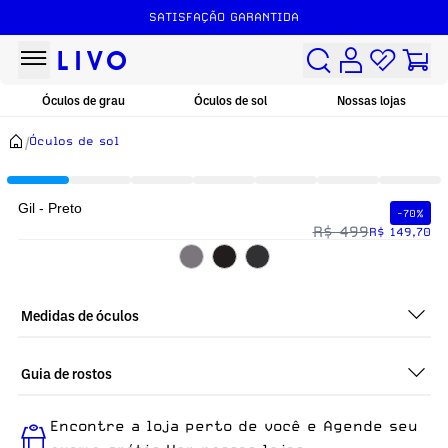
SATISFAÇÃO GARANTIDA
Óculos de grau
Óculos de sol
Nossas lojas
/
Óculos de sol
Gil - Preto
-70%
R$ 499
R$ 149,70
Medidas de óculos
Guia de rostos
Perfeito em todos os tipos de rostos, o Gil - Preto é ideal para
Encontre a loja perto de você e Agende seu
quem busca um óculos confortável para o dia a dia.