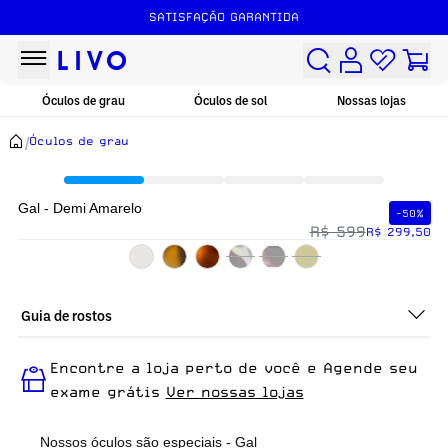
SATISFAÇÃO GARANTIDA
Óculos de grau
Óculos de sol
Nossas lojas
/
Óculos de grau
Gal - Demi Amarelo
-50%
R$ 599
R$ 299,50
Guia de rostos
Perfeito em todos os tipos de rostos, o Gal - Demi Amarelo é
Encontre a loja perto de você e Agende seu
ideal para quem busca um óculos confortável para o dia a dia.
exame grátis
Ver nossas lojas
Nossos óculos são especiais - Gal