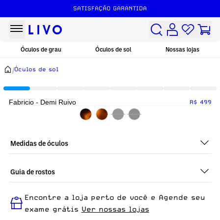
SATISFAÇÃO GARANTIDA
Óculos de grau
Óculos de sol
Nossas lojas
/
Óculos de sol
Fabricio - Demi Ruivo
R$ 499
Medidas de óculos
Guia de rostos
Perfeito em todos os tipos de rostos, o Fabricio - Demi Ruivo é
Encontre a loja perto de você e Agende seu
ideal para quem busca um óculos confortável para o dia a dia.
exame grátis
Ver nossas lojas