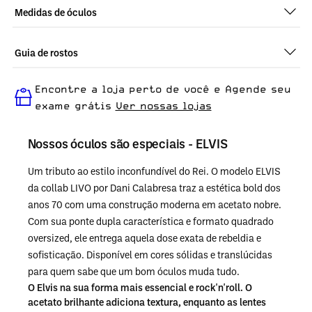
Medidas de óculos
Guia de rostos
Perfeito em todos os tipos de rostos, o ELVIS - PRETO é ideal
Encontre a loja perto de você e Agende seu
para quem busca um óculos confortável para o dia a dia.
exame grátis
Ver nossas lojas
Nossos óculos são especiais -
ELVIS
Um tributo ao estilo inconfundível do Rei. O modelo ELVIS
da collab LIVO por Dani Calabresa traz a estética bold dos
anos 70 com uma construção moderna em acetato nobre.
Com sua ponte dupla característica e formato quadrado
oversized, ele entrega aquela dose exata de rebeldia e
sofisticação. Disponível em cores sólidas e translúcidas
para quem sabe que um bom óculos muda tudo.
O Elvis na sua forma mais essencial e rock'n'roll. O
acetato brilhante adiciona textura, enquanto as lentes