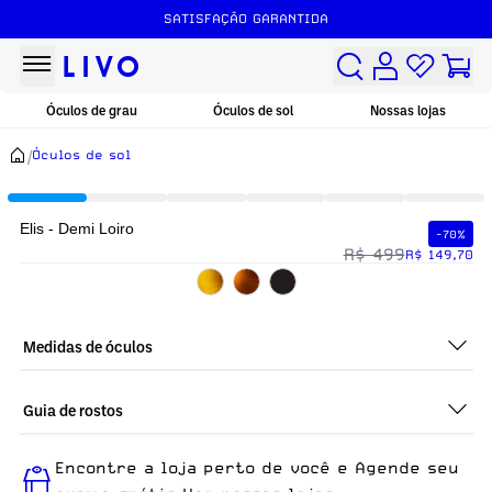
SATISFAÇÃO GARANTIDA
Óculos de grau
Óculos de sol
Nossas lojas
/
Óculos de sol
Elis - Demi Loiro
-70%
R$ 499
R$ 149,70
Medidas de óculos
Guia de rostos
Perfeito em todos os tipos de rostos, o Elis - Demi Loiro é ideal
Encontre a loja perto de você e Agende seu
para quem busca um óculos confortável para o dia a dia.