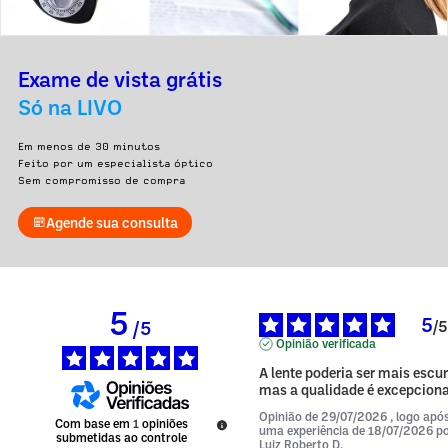
Exame de vista grátis
Só na LIVO
Em menos de 30 minutos
Feito por um especialista óptico
Sem compromisso de compra
Agende sua consulta
5
5
/
5
/
5
Opinião verificada
A lente poderia ser mais escura
mas a qualidade é excepciona
Opinião de
29/07/2026
, logo apó
Com base em
1
opiniões
uma experiência de
18/07/2026
p
submetidas ao controle
Luiz Roberto D.