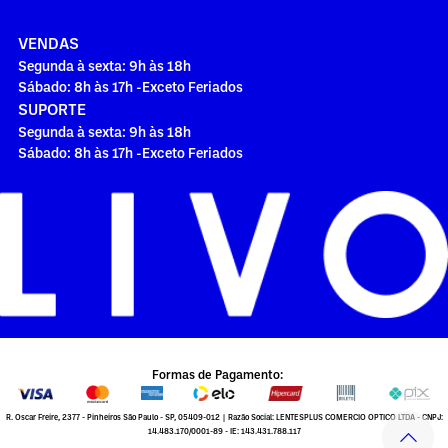
VENDAS
Segunda à sexta: 9h às 18h
Sábado: 8h às 17h -Exceto Feriados
SUPORTE
Segunda à sexta: 9h às 18h
Sábado: 8h às 17h -Exceto Feriados
Formas de Pagamento:
R. Oscar Freire, 2377 - Pinheiros São Paulo - SP, 05409-012 | Razão Social: LENTESPLUS COMERCIO OPTICO LTDA - CNPJ:
14.483.170/0001-89 - IE: 143.431.788.117