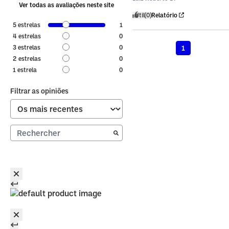
Ver todas as avaliações neste site
Útil
(0)
Relatório
5
estrelas
1
4
estrelas
0
1
3
estrelas
0
2
estrelas
0
1
estrela
0
Filtrar as opiniões