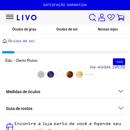
SATISFAÇÃO GARANTIDA
Óculos de grau
Óculos de sol
Nossas lojas
/
Óculos de sol
Edu - Demi Ruivo
-50%
R$ 499
R$ 249,50
Medidas de óculos
Guia de rostos
Perfeito em todos os tipos de rostos, o Edu - Demi Ruivo é
Encontre a loja perto de você e Agende seu
ideal para quem busca um óculos confortável para o dia a dia.