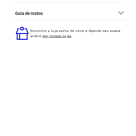
Guia de rostos
Perfeito em todos os tipos de rostos, o Duda - Demi
Classico é ideal para quem busca um óculos
Encontre a loja perto de você e Agende seu exame
confortável para o dia a dia.
grátis
Ver nossas lojas