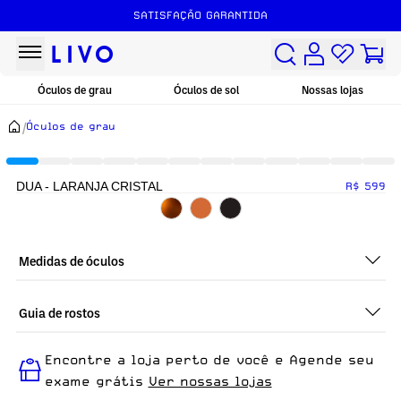
SATISFAÇÃO GARANTIDA
Óculos de grau
Óculos de sol
Nossas lojas
/
Óculos de grau
DUA - LARANJA CRISTAL
R$ 599
Medidas de óculos
Guia de rostos
Perfeito em todos os tipos de rostos, o DUA - LARANJA
Encontre a loja perto de você e Agende seu
CRISTAL é ideal para quem busca um óculos confortável para
o dia a dia.
exame grátis
Ver nossas lojas