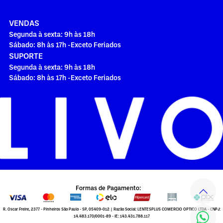
VENDAS
Segunda à sexta: 9h às 18h
Sábado: 8h às 17h -Exceto Feriados
SUPORTE
Segunda à sexta: 9h às 18h
Sábado: 8h às 17h -Exceto Feriados
Formas de Pagamento:
R. Oscar Freire, 2377 - Pinheiros São Paulo - SP, 05409-012 | Razão Social: LENTESPLUS COMERCIO OPTICO LTDA - CNPJ:
14.483.170/0001-89 - IE: 143.431.788.117