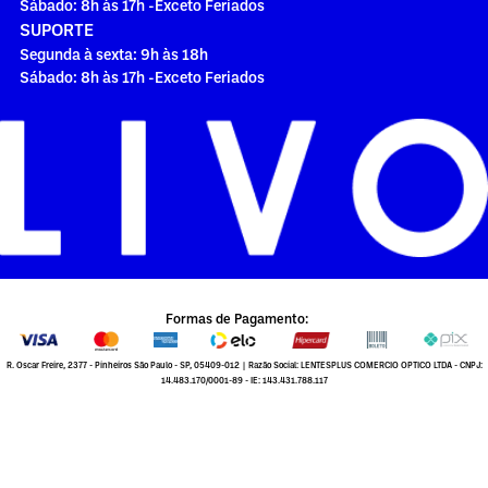
Sábado: 8h às 17h -Exceto Feriados
SUPORTE
Segunda à sexta: 9h às 18h
Sábado: 8h às 17h -Exceto Feriados
Formas de Pagamento:
R. Oscar Freire, 2377 - Pinheiros São Paulo - SP, 05409-012 | Razão Social: LENTESPLUS COMERCIO OPTICO LTDA - CNPJ:
14.483.170/0001-89 - IE: 143.431.788.117