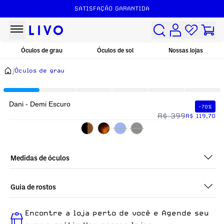
SATISFAÇÃO GARANTIDA
Óculos de grau
Óculos de sol
Nossas lojas
/
Óculos de grau
Dani - Demi Escuro
-70%
R$ 399
R$ 119,70
Medidas de óculos
Guia de rostos
Perfeito em todos os tipos de rostos, o Dani - Demi Escuro é
Encontre a loja perto de você e Agende seu
ideal para quem busca um óculos confortável para o dia a dia.