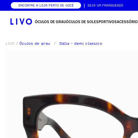
|
ENCONTRE A LOJA PERTO DE VOCÊ
SEJA UM FRANQUEADO
ÓCULOS DE GRAU
ÓCULOS DE SOL
ESPORTIVOS
ACESSÓRIO
LIVO
/
Óculos de grau
/
Dália - demi classico