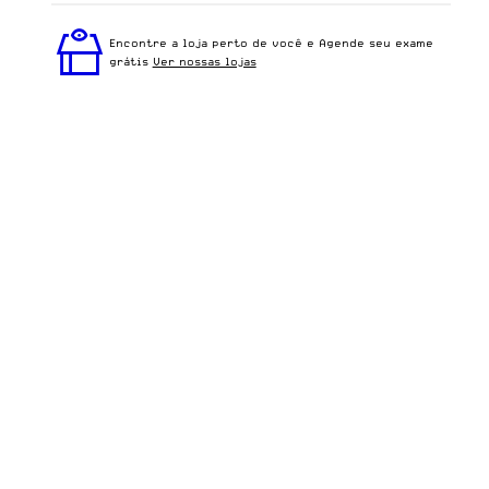
Perfeito em todos os tipos de rostos, o Dália - Demi
Classico é ideal para quem busca um óculos
Encontre a loja perto de você e Agende seu exame
confortável para o dia a dia.
grátis
Ver nossas lojas