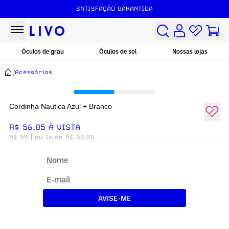
SATISFAÇÃO GARANTIDA
Óculos de grau
Óculos de sol
Nossas lojas
/
Acessórios
Cordinha Nautica Azul + Branco
R$ 56,05 À VISTA
R$ 59
| ou 1x de R$ 56,05
AVISE-ME