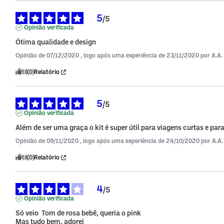
5
/
5
Opinião verificada
Ótima qualidade e design
Opinião de
07/12/2020
, logo após uma experiência de
23/11/2020
por
A.A.
Útil
(0)
Relatório
5
/
5
Opinião verificada
Além de ser uma graça o kit é super útil para viagens curtas e par
Opinião de
09/11/2020
, logo após uma experiência de
24/10/2020
por
A.A.
Útil
(0)
Relatório
4
/
5
Opinião verificada
Só veio  Tom de rosa bebê, queria o pink 

Mas tudo bem, adorei