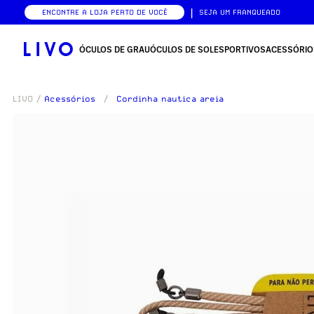
|
ENCONTRE A LOJA PERTO DE VOCÊ
SEJA UM FRANQUEADO
ÓCULOS DE GRAU
ÓCULOS DE SOL
ESPORTIVOS
ACESSÓRIO
LIVO
/
Acessórios
/
Cordinha nautica areia