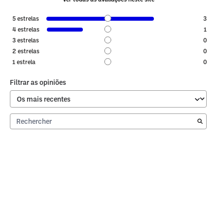
5
estrelas
3
4
estrelas
1
3
estrelas
0
2
estrelas
0
1
estrela
0
Filtrar as opiniões