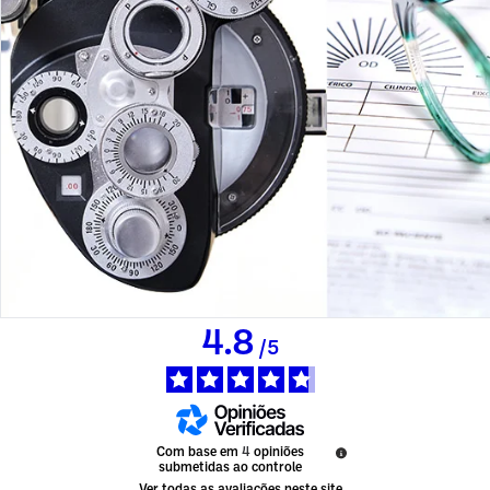
4.8
/
5
Com base em
4
opiniões
submetidas ao controle
Ver todas as avaliações neste site