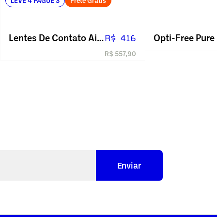
LEVE 4 PAGUE 3
Frete Grátis
Lentes De Contato Air Optix Plus Hydraglyde Multifocal
R$ 416
R$ 557,90
Enviar