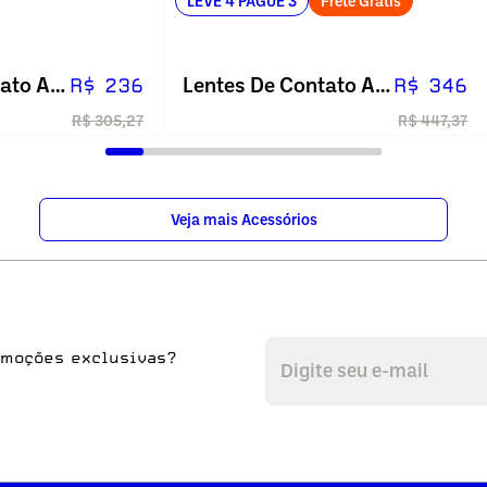
LEVE 4 PAGUE 3
Frete Grátis
Lentes De Contato Air Optix Plus Hydraglyde
Lentes De Contato Air Optix Plus Hydraglyde Astigmatism
R$ 236
R$ 346
R$ 305,27
R$ 447,37
Veja mais Acessórios
omoções exclusivas?