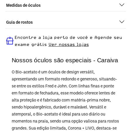
Medidas de óculos
Guia de rostos
Perfeito em todos os tipos de rostos, o Caraiva - Caramelo é
Encontre a loja perto de você e Agende seu
ideal para quem busca um óculos confortável para o dia a dia.
exame grátis
Ver nossas lojas
Nossos óculos são especiais - Caraiva
O Bio-acetato é um óculos de design versátil,
apresentando um formato redondo e generoso, situando-
se entre os estilos Fred e John. Com linhas finas e ponte
em formato de fechadura, esse modelo oferece lentes de
alta proteção e é fabricado com matéria-prima nobre,
sendo hipoalergênico, durável e maleável. Versátil e
atemporal, o Bio-acetato é ideal para uso diário ou
momentos na praia, sendo uma opção valiosa para rostos
grandes. Sua edição limitada, Corona + LIVO, destaca-se