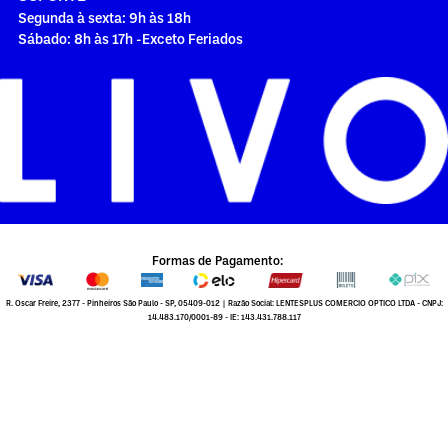
Segunda à sexta: 9h às 18h
Sábado: 8h às 17h -Exceto Feriados
Formas de Pagamento:
R. Oscar Freire, 2377 - Pinheiros São Paulo - SP, 05409-012 | Razão Social: LENTESPLUS COMERCIO OPTICO LTDA - CNPJ:
14.483.170/0001-89 - IE: 143.431.788.117