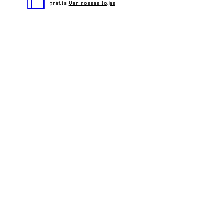
para o dia a dia.
grátis
Ver nossas lojas