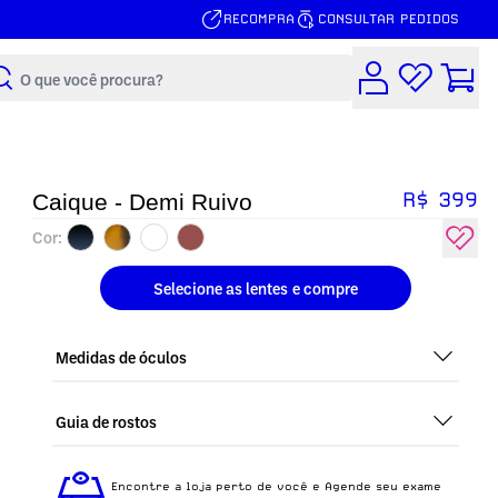
RECOMPRA
CONSULTAR PEDIDOS
Buscar
R$ 399
Caique - Demi Ruivo
Cor:
Selecione as lentes
e compre
Medidas de óculos
Guia de rostos
Perfeito em todos os tipos de rostos, o Caique - Demi
Ruivo é ideal para quem busca um óculos confortável
Encontre a loja perto de você e Agende seu exame