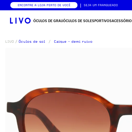
|
ENCONTRE A LOJA PERTO DE VOCÊ
SEJA UM FRANQUEADO
ÓCULOS DE GRAU
ÓCULOS DE SOL
ESPORTIVOS
ACESSÓRIO
LIVO
/
Óculos de sol
/
Caique - demi ruivo