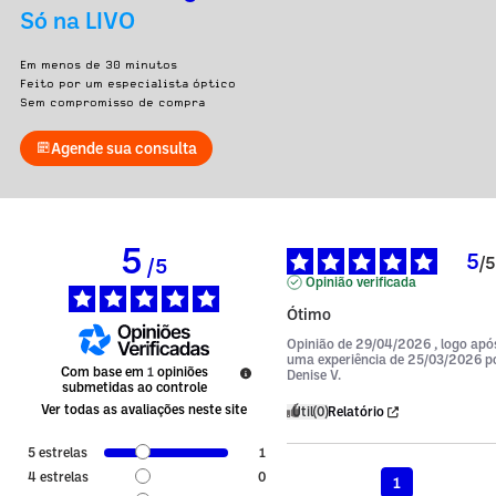
Só na LIVO
Em menos de 30 minutos
Feito por um especialista óptico
Sem compromisso de compra
Agende sua consulta
5
5
/
5
/
5
Opinião verificada
Ótimo
Opinião de
29/04/2026
, logo apó
uma experiência de
25/03/2026
p
Com base em
1
opiniões
Denise V.
submetidas ao controle
Ver todas as avaliações neste site
Útil
(0)
Relatório
5
estrelas
1
4
estrelas
0
1