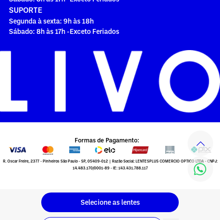
SUPORTE
Segunda à sexta: 9h às 18h
Sábado: 8h às 17h -Exceto Feriados
Formas de Pagamento:
R. Oscar Freire, 2377 - Pinheiros São Paulo - SP, 05409-012 | Razão Social: LENTESPLUS COMERCIO OPTICO LTDA - CNPJ:
14.483.170/0001-89 - IE: 143.431.788.117
Selecione as lentes