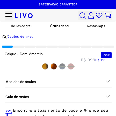
SATISFAÇÃO GARANTIDA
Óculos de grau
Óculos de sol
Nossas lojas
/
Óculos de grau
Caique - Demi Amarelo
-50%
R$ 399
R$ 199,50
Medidas de óculos
Guia de rostos
Perfeito em todos os tipos de rostos, o Caique - Demi Amarelo
Encontre a loja perto de você e Agende seu
é ideal para quem busca um óculos confortável para o dia a