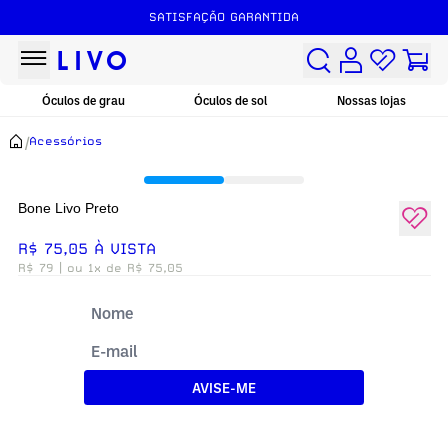
SATISFAÇÃO GARANTIDA
Óculos de grau
Óculos de sol
Nossas lojas
/
Acessórios
Bone Livo Preto
R$ 75,05 À VISTA
R$ 79
| ou 1x de R$ 75,05
AVISE-ME