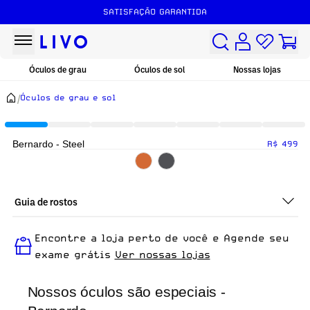
SATISFAÇÃO GARANTIDA
Óculos de grau
Óculos de sol
Nossas lojas
/
Óculos de grau e sol
Bernardo - Steel
R$ 499
Guia de rostos
Perfeito em todos os tipos de rostos, o Bernardo - Steel é ideal
Encontre a loja perto de você e Agende seu
para quem busca um óculos confortável para o dia a dia.
exame grátis
Ver nossas lojas
Nossos óculos são especiais -