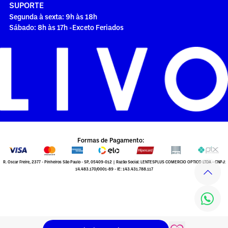
SUPORTE
Segunda à sexta: 9h às 18h
Sábado: 8h às 17h -Exceto Feriados
Formas de Pagamento:
R. Oscar Freire, 2377 - Pinheiros São Paulo - SP, 05409-012 | Razão Social: LENTESPLUS COMERCIO OPTICO LTDA - CNPJ:
14.483.170/0001-89 - IE: 143.431.788.117