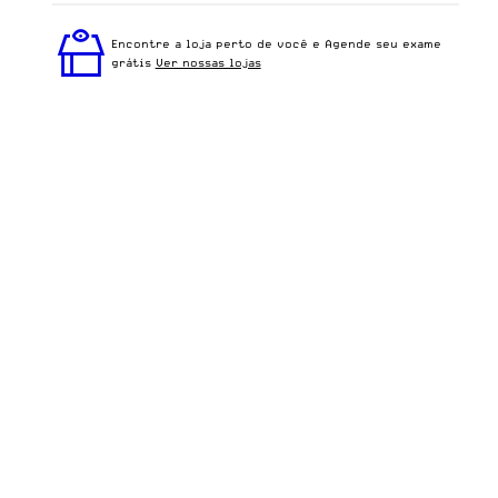
Perfeito em todos os tipos de rostos, o Beatriz - Demi
Vermelho é ideal para quem busca um óculos
Encontre a loja perto de você e Agende seu exame
confortável para o dia a dia.
grátis
Ver nossas lojas