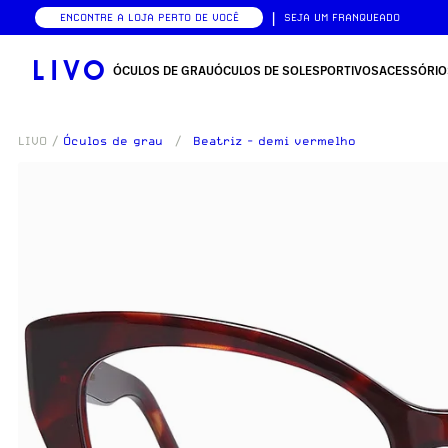
|
ENCONTRE A LOJA PERTO DE VOCÊ
SEJA UM FRANQUEADO
ÓCULOS DE GRAU
ÓCULOS DE SOL
ESPORTIVOS
ACESSÓRIO
LIVO
/
Óculos de grau
/
Beatriz - demi vermelho