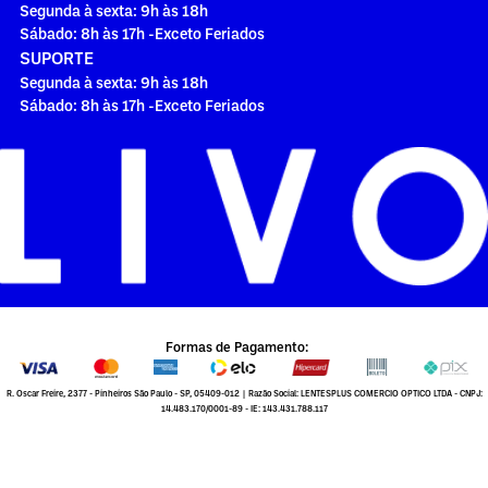
Segunda à sexta: 9h às 18h
Sábado: 8h às 17h -Exceto Feriados
SUPORTE
Segunda à sexta: 9h às 18h
Sábado: 8h às 17h -Exceto Feriados
Formas de Pagamento:
R. Oscar Freire, 2377 - Pinheiros São Paulo - SP, 05409-012 | Razão Social: LENTESPLUS COMERCIO OPTICO LTDA - CNPJ:
14.483.170/0001-89 - IE: 143.431.788.117