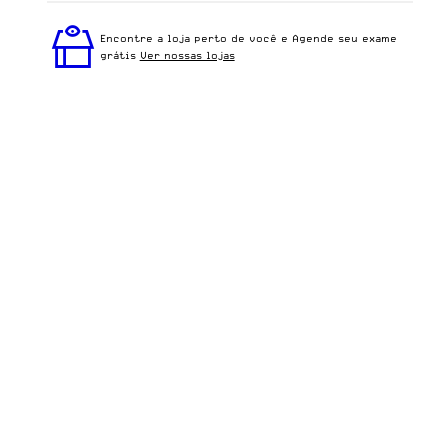
Perfeito em todos os tipos de rostos, o Art - Cristal é
ideal para quem busca um óculos confortável para o
Encontre a loja perto de você e Agende seu exame
dia a dia.
grátis
Ver nossas lojas