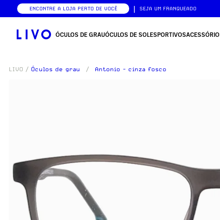
|
ENCONTRE A LOJA PERTO DE VOCÊ
SEJA UM FRANQUEADO
ÓCULOS DE GRAU
ÓCULOS DE SOL
ESPORTIVOS
ACESSÓRIO
LIVO
/
Óculos de grau
/
Antonio - cinza fosco