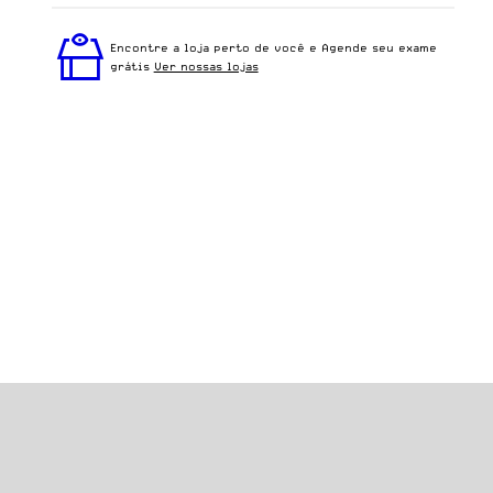
Perfeito em todos os tipos de rostos, o Antonio - Cinza
Fosco é ideal para quem busca um óculos confortável
Encontre a loja perto de você e Agende seu exame
para o dia a dia.
grátis
Ver nossas lojas