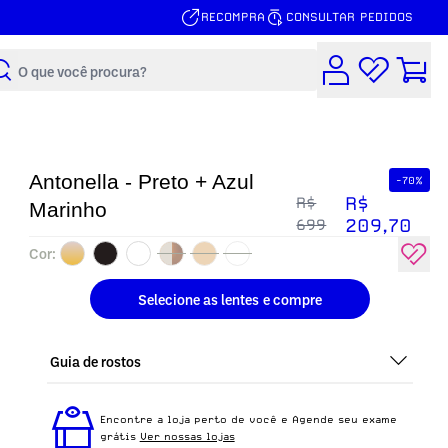
RECOMPRA
CONSULTAR PEDIDOS
Buscar
Antonella - Preto + Azul
-70%
R$
R$
Marinho
209,70
699
Cor:
Selecione as lentes
e compre
Guia de rostos
Perfeito em todos os tipos de rostos, o Antonella -
Preto + Azul Marinho é ideal para quem busca um
Encontre a loja perto de você e Agende seu exame
óculos confortável para o dia a dia.
grátis
Ver nossas lojas