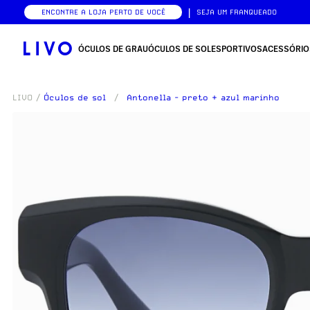
|
ENCONTRE A LOJA PERTO DE VOCÊ
SEJA UM FRANQUEADO
ÓCULOS DE GRAU
ÓCULOS DE SOL
ESPORTIVOS
ACESSÓRIO
LIVO
/
Óculos de sol
/
Antonella - preto + azul marinho