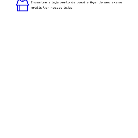
Escuro é ideal para quem busca um óculos confortável
Encontre a loja perto de você e Agende seu exame
para o dia a dia.
grátis
Ver nossas lojas