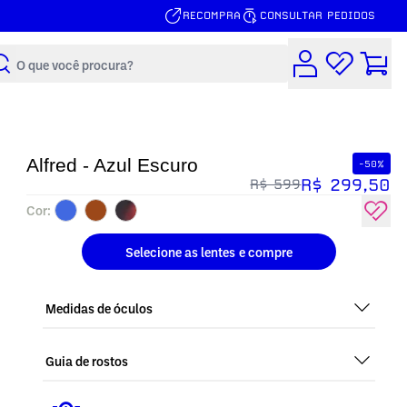
RECOMPRA
CONSULTAR PEDIDOS
Buscar
Alfred - Azul Escuro
-50%
R$ 299,50
R$ 599
Cor:
Selecione as lentes
e compre
Medidas de óculos
Guia de rostos
Perfeito em todos os tipos de rostos, o Alfred - Azul