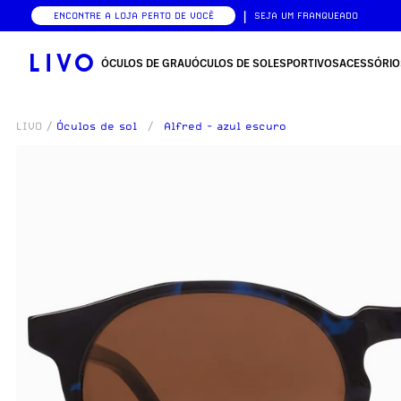
|
ENCONTRE A LOJA PERTO DE VOCÊ
SEJA UM FRANQUEADO
ÓCULOS DE GRAU
ÓCULOS DE SOL
ESPORTIVOS
ACESSÓRIO
LIVO
/
Óculos de sol
/
Alfred - azul escuro