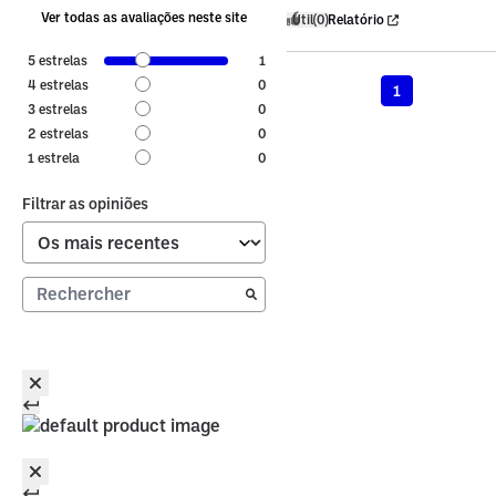
Ver todas as avaliações neste site
Útil
(0)
Relatório
5
estrelas
1
4
estrelas
0
1
3
estrelas
0
2
estrelas
0
1
estrela
0
Filtrar as opiniões