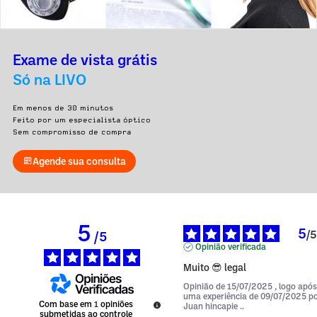
Exame de vista grátis
Só na LIVO
Em menos de 30 minutos
Feito por um especialista óptico
Sem compromisso de compra
Agende sua consulta
5
5
/
5
/
5
Opinião verificada
Muito 😎 legal
Opinião de
15/07/2025
, logo após
uma experiência de
09/07/2025
p
Com base em
1
opiniões
Juan hincapie ..
submetidas ao controle