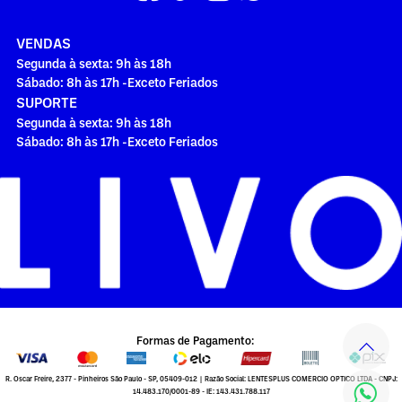
VENDAS
Segunda à sexta: 9h às 18h
Sábado: 8h às 17h -Exceto Feriados
SUPORTE
Segunda à sexta: 9h às 18h
Sábado: 8h às 17h -Exceto Feriados
Formas de Pagamento:
R. Oscar Freire, 2377 - Pinheiros São Paulo - SP, 05409-012 | Razão Social: LENTESPLUS COMERCIO OPTICO LTDA - CNPJ:
14.483.170/0001-89 - IE: 143.431.788.117