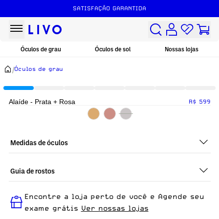
SATISFAÇÃO GARANTIDA
Óculos de grau
Óculos de sol
Nossas lojas
/
Óculos de grau
Alaíde - Prata + Rosa
R$ 599
Medidas de óculos
Guia de rostos
Perfeito em todos os tipos de rostos, o Alaíde - Prata + Rosa é
Encontre a loja perto de você e Agende seu
ideal para quem busca um óculos confortável para o dia a dia.
exame grátis
Ver nossas lojas