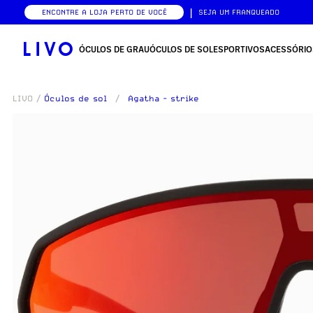
|
ENCONTRE A LOJA PERTO DE VOCÊ
SEJA UM FRANQUEADO
ÓCULOS DE GRAU
ÓCULOS DE SOL
ESPORTIVOS
ACESSÓRIO
LIVO
/
Óculos de sol
/
Agatha - strike