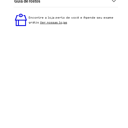
Guia de rostos
Perfeito em todos os tipos de rostos, o Agatha - Strike
é ideal para quem busca um óculos confortável para o
Encontre a loja perto de você e Agende seu exame
dia a dia.
grátis
Ver nossas lojas