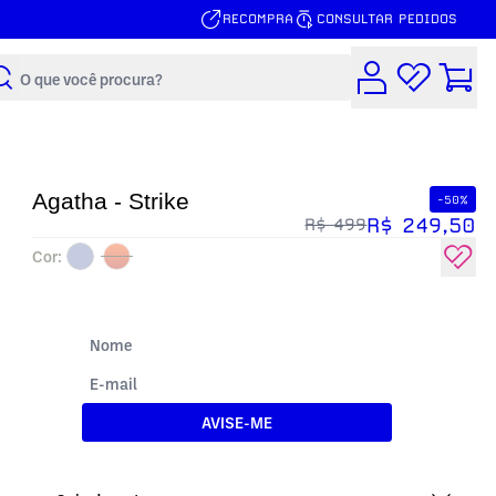
RECOMPRA
CONSULTAR PEDIDOS
Buscar
Agatha - Strike
-50%
R$ 249,50
R$ 499
Cor:
AVISE-ME