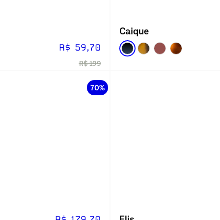
Caique
R$ 59,70
R$ 199
70%
Elis
R$ 179,70