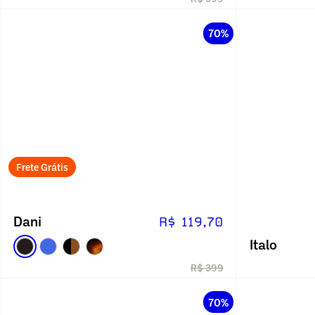
70%
Frete Grátis
Dani
R$ 119,70
Italo
R$ 399
70%