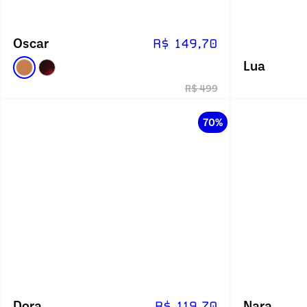
Oscar
R$ 149,70
Lua
R$ 499
70%
Dora
Nara
R$ 119,70