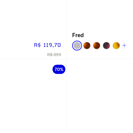
Fred
R$ 119,70
R$ 399
70%