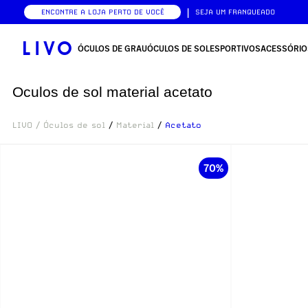
|
ENCONTRE A LOJA PERTO DE VOCÊ
SEJA UM FRANQUEADO
ÓCULOS DE GRAU
ÓCULOS DE SOL
ESPORTIVOS
ACESSÓRIO
Oculos de sol material acetato
LIVO
/
Óculos de sol
/
Material
/
Acetato
70%