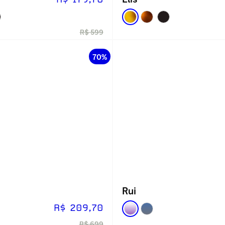
R$ 599
70%
Rui
R$ 209,70
R$ 699