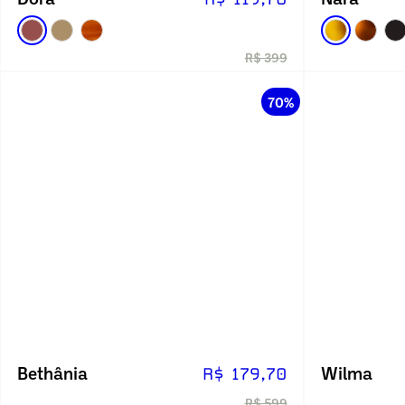
R$ 399
70%
Bethânia
Wilma
R$ 179,70
R$ 599