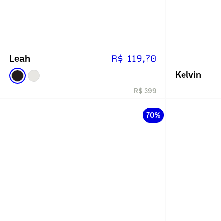
Leah
R$ 119,70
Kelvin
R$ 399
70%