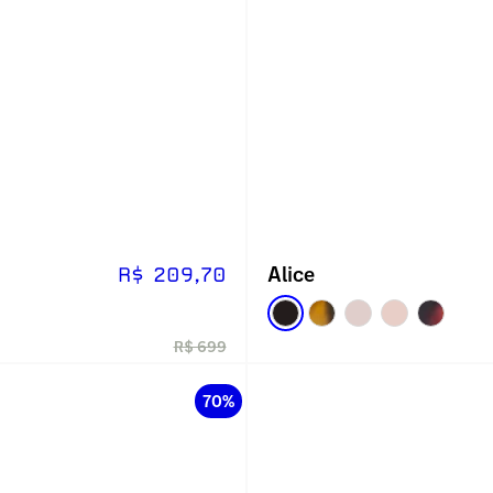
Alice
R$ 209,70
R$ 699
70%