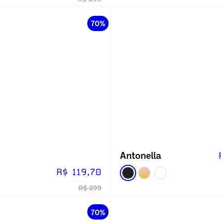
70%
Antonella
R$ 119,70
R$ 399
70%