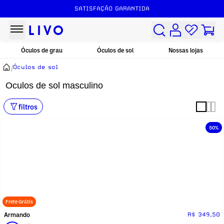
FRETE GRÁTIS ACIMA DE R$149
SATISFAÇÃO GARANTIDA
Óculos de grau
Óculos de sol
Nossas lojas
/
Óculos de sol
Oculos de sol masculino
filtros
50%
Frete Grátis
Armando
R$ 349,50