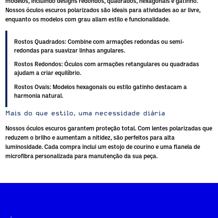
modelos, incluindo designs redondos, quadrados, hexagonais e gatinho.
Nossos
óculos escuros polarizados
são ideais para atividades ao ar livre,
enquanto os modelos com grau aliam estilo e funcionalidade.
Rostos Quadrados:
Combine com armações redondas ou semi-
redondas para suavizar linhas angulares.
Rostos Redondos:
Óculos com armações retangulares ou quadradas
ajudam a criar equilíbrio.
Rostos Ovais:
Modelos hexagonais ou estilo gatinho destacam a
harmonia natural.
Mais do que estilo, uma necessidade diária
Nossos óculos escuros garantem proteção total. Com lentes polarizadas que
reduzem o brilho e aumentam a nitidez, são perfeitos para alta
luminosidade. Cada compra inclui um
estojo de courino
e uma
flanela de
microfibra personalizada
para manutenção da sua peça.