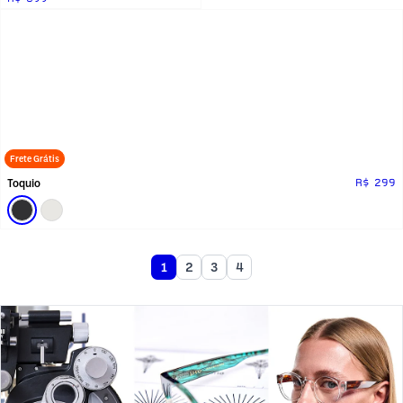
Frete Grátis
Toquio
R$ 299
1
2
3
4