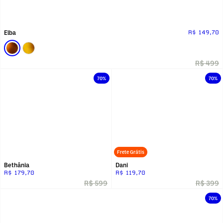
Elba
R$ 149,70
R$ 499
70%
70%
Frete Grátis
Bethânia
Dani
R$ 179,70
R$ 119,70
R$ 599
R$ 399
70%