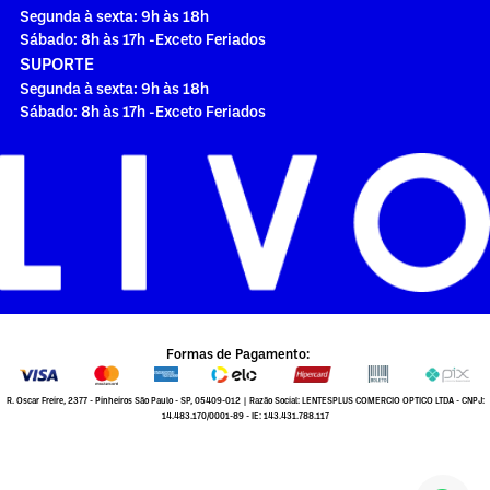
Segunda à sexta: 9h às 18h
Sábado: 8h às 17h -Exceto Feriados
SUPORTE
Segunda à sexta: 9h às 18h
Sábado: 8h às 17h -Exceto Feriados
Formas de Pagamento:
R. Oscar Freire, 2377 - Pinheiros São Paulo - SP, 05409-012 | Razão Social: LENTESPLUS COMERCIO OPTICO LTDA - CNPJ:
14.483.170/0001-89 - IE: 143.431.788.117