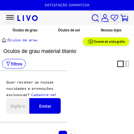
SATISFAÇÃO GARANTIDA
ATÉ 10X SEM JUROS
Óculos de grau
Óculos de sol
Nossas lojas
/
Óculos de grau
Exame de vista grátis
Oculos de grau material titanio
filtros
Quer receber as nossas
novidades e promoções
exclusivas?
Cadastre-se!
Enviar