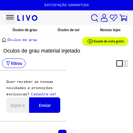
SATISFAÇÃO GARANTIDA
Óculos de grau
Óculos de sol
Nossas lojas
/
Óculos de grau
Exame de vista grátis
Oculos de grau material injetado
filtros
Quer receber as nossas
novidades e promoções
exclusivas?
Cadastre-se!
Enviar