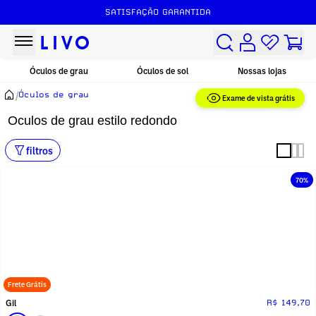
SATISFAÇÃO GARANTIDA
Óculos de grau
Óculos de sol
Nossas lojas
/
Óculos de grau
Exame de vista grátis
Oculos de grau estilo redondo
filtros
70%
Frete Grátis
Gil
R$ 149,70