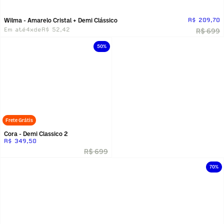
Wilma - Amarelo Cristal + Demi Clássico
R$ 209,70
Em até
4x
de
R$ 52,42
R$ 699
50%
Frete Grátis
Cora - Demi Classico 2
R$ 349,50
R$ 699
70%