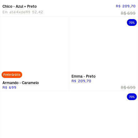
Chico - Azul + Preto
R$ 209,70
Em até
4x
de
R$ 52,42
R$ 699
70%
Frete Grátis
Emma - Preto
R$ 209,70
Armando - Caramelo
R$ 699
R$ 699
70%