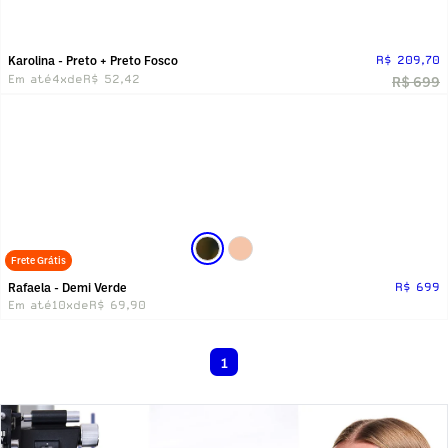
Karolina - Preto + Preto Fosco
R$ 209,70
Em até
4x
de
R$ 52,42
R$ 699
Frete Grátis
Rafaela - Demi Verde
R$ 699
Em até
10x
de
R$ 69,90
1