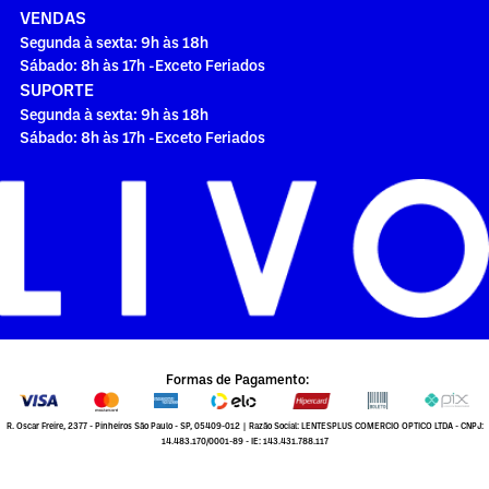
VENDAS
Segunda à sexta: 9h às 18h
Sábado: 8h às 17h -Exceto Feriados
SUPORTE
Segunda à sexta: 9h às 18h
Sábado: 8h às 17h -Exceto Feriados
Formas de Pagamento:
R. Oscar Freire, 2377 - Pinheiros São Paulo - SP, 05409-012 | Razão Social: LENTESPLUS COMERCIO OPTICO LTDA - CNPJ:
14.483.170/0001-89 - IE: 143.431.788.117