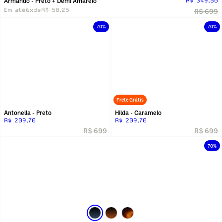
Armando - Preto + Demi Amarelo
R$ 349,50
Em até
6x
de
R$ 58,25
R$ 699
70%
70%
Frete Grátis
Antonella - Preto
Hilda - Caramelo
R$ 209,70
R$ 209,70
R$ 699
R$ 699
70%