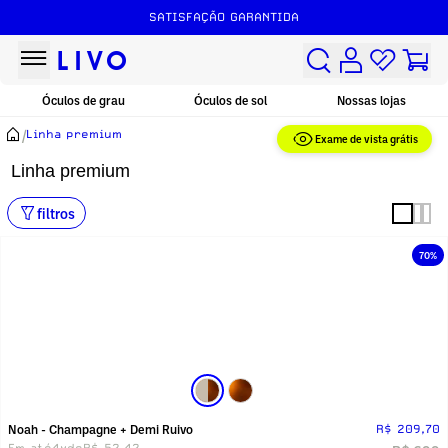
SATISFAÇÃO GARANTIDA
Óculos de grau
Óculos de sol
Nossas lojas
/
Linha premium
Exame de vista grátis
Linha premium
filtros
70%
Noah - Champagne + Demi Ruivo
R$ 209,70
Em até
4x
de
R$ 52,42