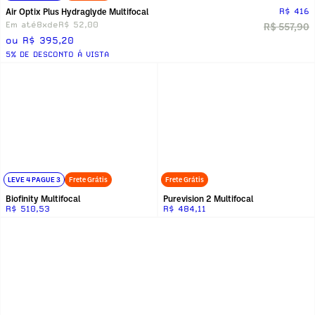
Air Optix Plus Hydraglyde Multifocal
R$ 416
Em até
8x
de
R$ 52,00
R$ 557,90
ou R$ 395,20
5% DE DESCONTO Á VISTA
LEVE 4 PAGUE 3
Frete Grátis
Frete Grátis
Biofinity Multifocal
Purevision 2 Multifocal
R$ 510,53
R$ 484,11