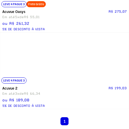
LEVE 4 PAGUE 3
Frete Grátis
Acuvue Oasys
R$ 275,07
Em até
5x
de
R$ 55,01
ou R$ 261,32
5% DE DESCONTO Á VISTA
LEVE 4 PAGUE 3
Acuvue 2
R$ 199,03
Em até
3x
de
R$ 66,34
ou R$ 189,08
5% DE DESCONTO Á VISTA
1