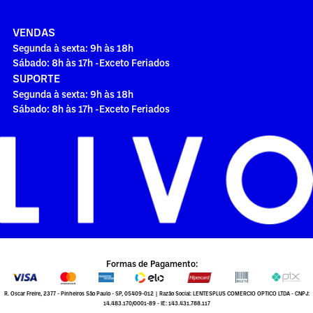
VENDAS
Segunda à sexta: 9h às 18h
Sábado: 8h às 17h -Exceto Feriados
SUPORTE
Segunda à sexta: 9h às 18h
Sábado: 8h às 17h -Exceto Feriados
Formas de Pagamento:
R. Oscar Freire, 2377 - Pinheiros São Paulo - SP, 05409-012 | Razão Social: LENTESPLUS COMERCIO OPTICO LTDA - CNPJ:
14.483.170/0001-89 - IE: 143.431.788.117