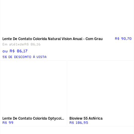
Lente De Contato Colorida Natural Vision Anual - Com Grau
R$ 90,70
Em até
1x
de
R$ 86,16
ou R$ 86,17
5% DE DESCONTO Á VISTA
Lente De Contato Colorida Optycolor Magic Top Hd
Bioview 55 Asférica
R$ 99
R$ 186,95