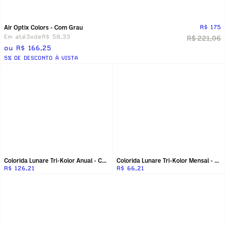
Air Optix Colors - Com Grau
R$ 175
Em até
3x
de
R$ 58,33
R$ 221,06
ou R$ 166,25
5% DE DESCONTO Á VISTA
Colorida Lunare Tri-Kolor Anual - Com Grau
Colorida Lunare Tri-Kolor Mensal - Com Grau
R$ 126,21
R$ 66,21