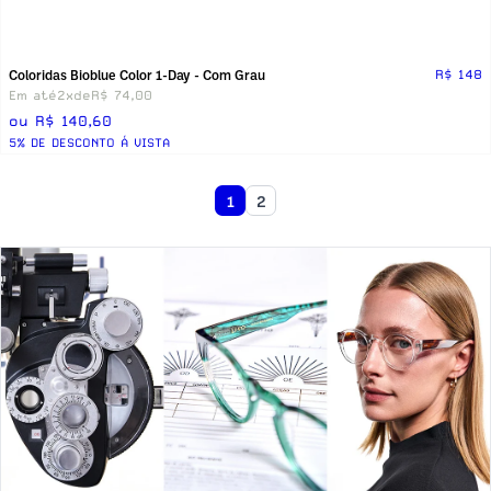
Coloridas Bioblue Color 1-Day - Com Grau
R$ 148
Em até
2x
de
R$ 74,00
ou R$ 140,60
5% DE DESCONTO Á VISTA
1
2