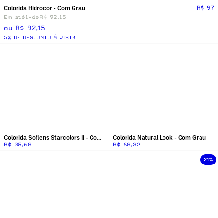
Colorida Hidrocor - Com Grau
R$ 97
Em até
1x
de
R$ 92,15
ou R$ 92,15
5% DE DESCONTO Á VISTA
Colorida Soflens Starcolors Ii - Com Grau
Colorida Natural Look - Com Grau
R$ 35,68
R$ 68,32
21%