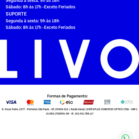
Segunda à sexta: 9h às 18h
Sábado: 8h às 17h -Exceto Feriados
SUPORTE
Segunda à sexta: 9h às 18h
Sábado: 8h às 17h -Exceto Feriados
Formas de Pagamento:
R. Oscar Freire, 2377 - Pinheiros São Paulo - SP, 05409-012 | Razão Social: LENTESPLUS COMERCIO OPTICO LTDA - CNPJ:
14.483.170/0001-89 - IE: 143.431.788.117